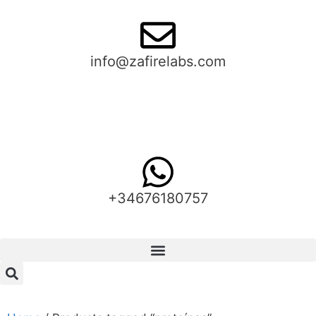
info@zafirelabs.com
+34676180757